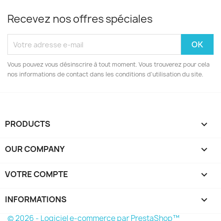
Recevez nos offres spéciales
Vous pouvez vous désinscrire à tout moment. Vous trouverez pour cela
nos informations de contact dans les conditions d'utilisation du site.
PRODUCTS

OUR COMPANY

VOTRE COMPTE

INFORMATIONS
keyboard_arrow_down
© 2026 - Logiciel e-commerce par PrestaShop™